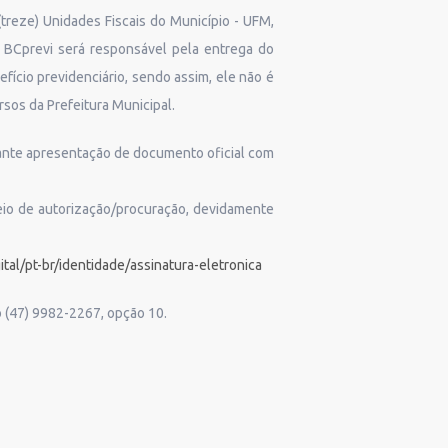
treze) Unidades Fiscais do Município - UFM,
o BCprevi será responsável pela entrega do
fício previdenciário, sendo assim, ele não é
sos da Prefeitura Municipal.
diante apresentação de documento oficial com
meio de autorização/procuração, devidamente
tal/pt-br/identidade/assinatura-eletronica
 (47) 9982-2267, opção 10.