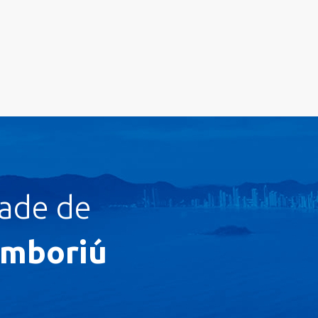
dade de
amboriú